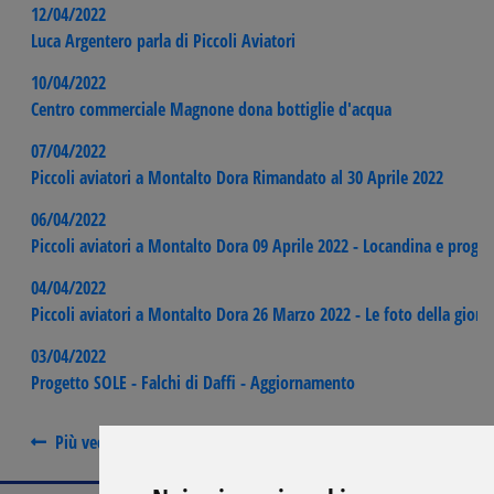
12/04/2022
Luca Argentero parla di Piccoli Aviatori
10/04/2022
Centro commerciale Magnone dona bottiglie d'acqua
07/04/2022
Piccoli aviatori a Montalto Dora Rimandato al 30 Aprile 2022
06/04/2022
Piccoli aviatori a Montalto Dora 09 Aprile 2022 - Locandina e prog
04/04/2022
Piccoli aviatori a Montalto Dora 26 Marzo 2022 - Le foto della giorn
03/04/2022
Progetto SOLE - Falchi di Daffi - Aggiornamento
Più vecchi
Più recenti