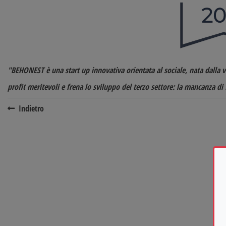
"BEHONEST è una start up innovativa orientata al sociale, nata dalla v
profit meritevoli e frena lo sviluppo del terzo settore: la mancanza di 
Indietro