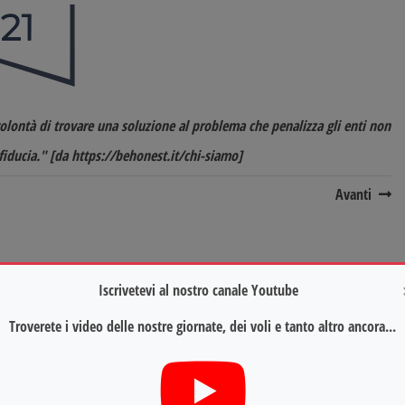
olontà di trovare una soluzione al problema che penalizza gli enti non
fiducia."
[da
https://behonest.it/chi-siamo
]
Avanti
Iscrivetevi al nostro canale Youtube
Troverete i video delle nostre giornate, dei voli e tanto altro ancora...