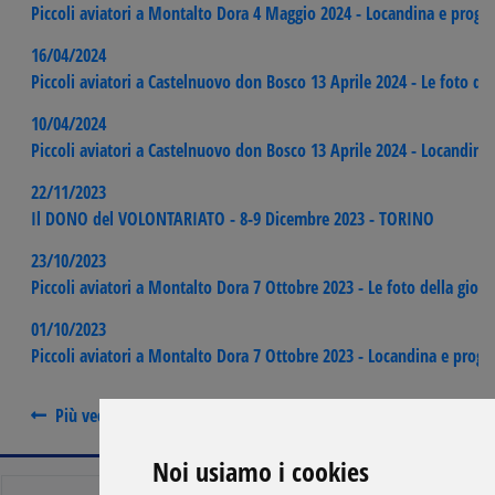
Piccoli aviatori a Montalto Dora 4 Maggio 2024 - Locandina e prog
16/04/2024
Piccoli aviatori a Castelnuovo don Bosco 13 Aprile 2024 - Le foto del
10/04/2024
Piccoli aviatori a Castelnuovo don Bosco 13 Aprile 2024 - Locandin
22/11/2023
Il DONO del VOLONTARIATO - 8-9 Dicembre 2023 - TORINO
23/10/2023
Piccoli aviatori a Montalto Dora 7 Ottobre 2023 - Le foto della giorn
01/10/2023
Piccoli aviatori a Montalto Dora 7 Ottobre 2023 - Locandina e pro
Più vecchi
Più recenti
Noi usiamo i cookies