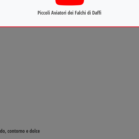
RINO
Piccoli Aviatori dei Falchi di Daffi
do, contorno e dolce